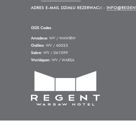
ADRES E-MAIL DZIAŁU REZERWAC
JI :
INFO@REGEN
GDS Codes
Amadeus
: WV / WAWIRW
Galileo
: WV / 40053
Sabre
: WV / 061099
Worldspan
: WV / WARSA