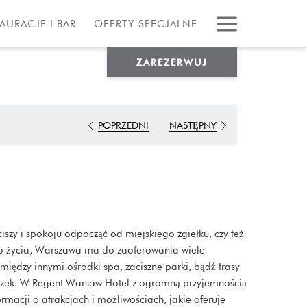
Hamburg
AURACJE I BAR
OFERTY SPECJALNE
Menu
ZAREZERWUJ
POPRZEDNI
NASTĘPNY
ciszy i spokoju odpocząć od miejskiego zgiełku, czy też
iego życia, Warszawa ma do zaoferowania wiele
między innymi ośrodki spa, zaciszne parki, bądź trasy
czek. W Regent Warsaw Hotel z ogromną przyjemnością
macji o atrakcjach i możliwościach, jakie oferuje