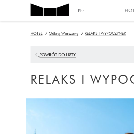
HO
Pl
HOTEL
Odkryj Warszawę
RELAKS I WYPOCZYNEK
OPENS
POWRÓT DO LISTY
IN
A
RELAKS I WYP
NEW
TAB