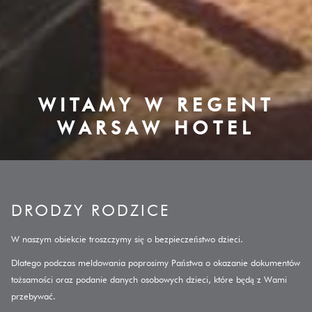
WITAMY W REGENT
WITAMY W REGENT
WARSAW HOTEL
WARSAW HOTEL
Pause slideshow
Slideshow
Clicking
control
on
buttons
the
DRODZY RODZICE
following
links
W naszym obiekcie troszczymy się o bezpieczeństwo dzieci.
will
Dlatego podczas meldowania poprosimy Państwa o okazanie dokumentów
update
tożsamości oraz podanie danych osobowych dzieci, które będą z Wami
the
przebywać.
content