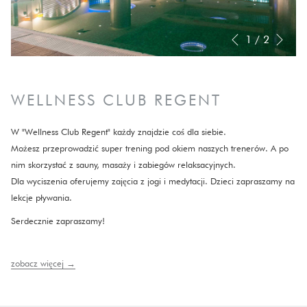
Nas
Slideshow
Clicking
1
/
2
poprzedni
control
on
buttons
the
following
WELLNESS CLUB REGENT
links
will
W "Wellness Club Regent" każdy znajdzie coś dla siebie.
update
Możesz przeprowadzić super trening pod okiem naszych trenerów. A po
the
nim skorzystać z sauny, masaży i zabiegów relaksacyjnych.
content
Dla wyciszenia oferujemy zajęcia z jogi i medytacji. Dzieci zapraszamy na
above
lekcje pływania.
Serdecznie zapraszamy!
zobacz więcej