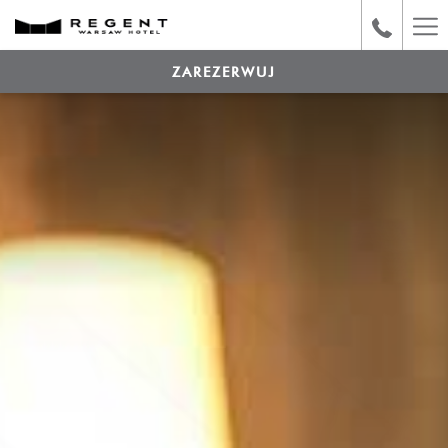
Ha
Me
ZAREZERWUJ