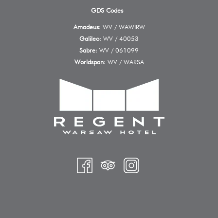
GDS Codes
Amadeus
: WV / WAWIRW
Galileo
: WV / 40053
Sabre
: WV / 061099
Worldspan
: WV / WARSA