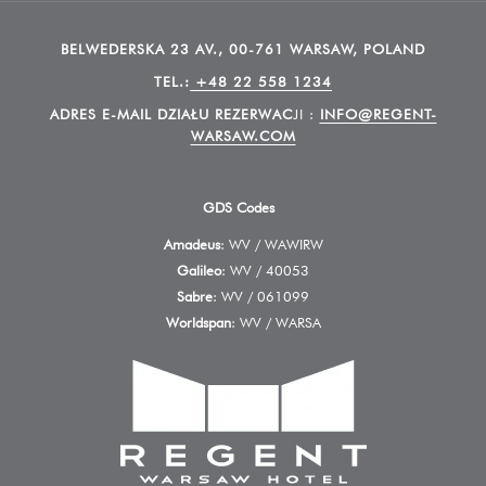
BELWEDERSKA 23 AV., 00-761 WARSAW, POLAND
TEL.:
+48 22 558 1234
ADRES E-MAIL DZIAŁU REZERWAC
JI :
INFO@REGENT-
WARSAW.COM
GDS Codes
Amadeus
: WV / WAWIRW
Galileo
: WV / 40053
Sabre
: WV / 061099
Worldspan
: WV / WARSA