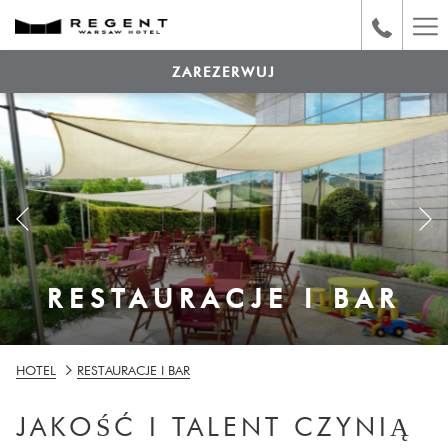
Ha
Me
ZAREZERWUJ
poprzedni
RESTAURACJE I BAR
RESTAURACJE I BAR
Pause slideshow
Slideshow
Clicking
HOTEL
RESTAURACJE I BAR
control
on
buttons
the
JAKOŚĆ I TALENT CZYNIĄ
following