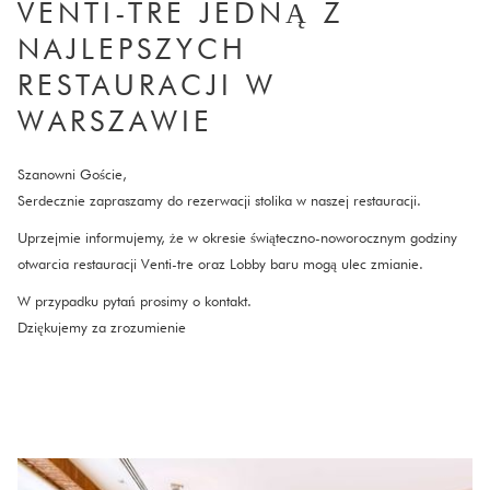
VENTI-TRE JEDNĄ Z
links
will
NAJLEPSZYCH
update
RESTAURACJI W
the
WARSZAWIE
content
above
Szanowni Goście,
Serdecznie zapraszamy do rezerwacji stolika w naszej restauracji.
Uprzejmie informujemy, że w okresie świąteczno-noworocznym godziny
otwarcia restauracji Venti-tre oraz Lobby baru mogą ulec zmianie.
W przypadku pytań prosimy o kontakt.
Dziękujemy za zrozumienie