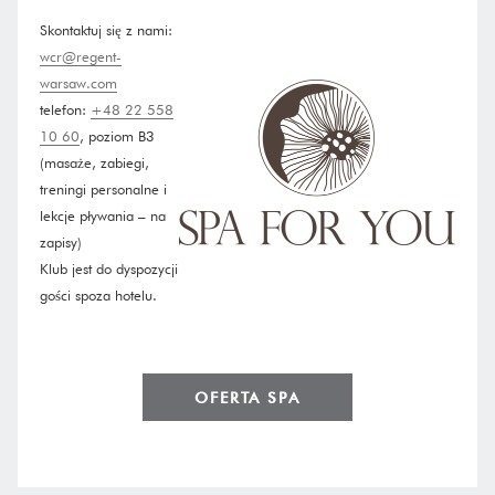
Skontaktuj się z nami:
wcr@regent-
warsaw.com
telefon:
+48 22 558
10 60
, poziom B3
(masaże, zabiegi,
treningi personalne i
lekcje pływania – na
zapisy)
Klub jest do dyspozycji
gości spoza hotelu.
OPENS
OFERTA SPA
IN
A
NEW