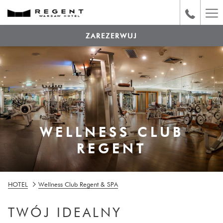
Ha
Me
ZAREZERWUJ
WELLNESS CLUB
REGENT
HOTEL
Wellness Club Regent & SPA
TWÓJ IDEALNY