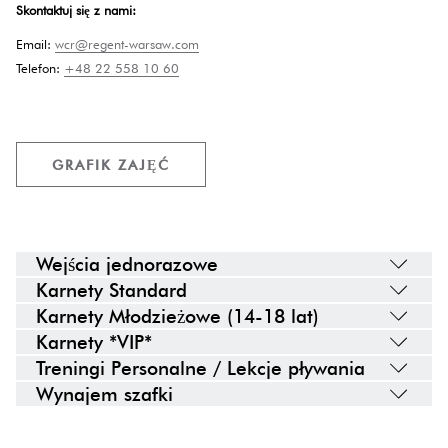
Skontaktuj się z nami:
Email:
wcr@regent-warsaw.com
Telefon:
+48 22 558 10 60
O
GRAFIK ZAJĘĆ
P
E
N
S
I
Wejścia jednorazowe
N
Karnety Standard
A
N
Karnety Młodzieżowe (14-18 lat)
E
Karnety *VIP*
W
T
Treningi Personalne / Lekcje pływania
A
Wynajem szafki
B