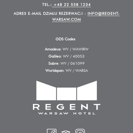
TEL.:
+48 22 558 1234
ADRES E-MAIL DZIAŁU REZERWAC
JI :
INFO@REGENT-
WARSAW.COM
GDS Codes
Amadeus
: WV / WAWIRW
Galileo
: WV / 40053
Sabre
: WV / 061099
Worldspan
: WV / WARSA