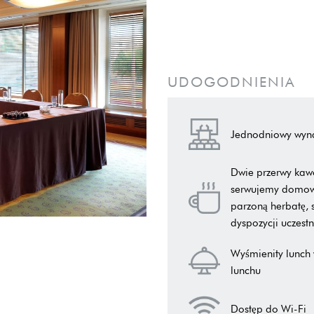
UDOGODNIENIA
Jednodniowy wyna
Dwie przerwy kawo
serwujemy domowe 
parzoną herbatę, 
dyspozycji uczest
Wyśmienity lunch
lunchu
Dostęp do Wi-Fi