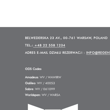
BELWEDERSKA 23 AV., 00-761 WARSAW, POLAND
TEL.:
+48 22 558 1234
ADRES E-MAIL DZIAŁU REZERWAC
JI :
INFO@REGEN
GDS Codes
Amadeus
: WV / WAWIRW
Galileo
: WV / 40053
Sabre
: WV / 061099
Worldspan
: WV / WARSA