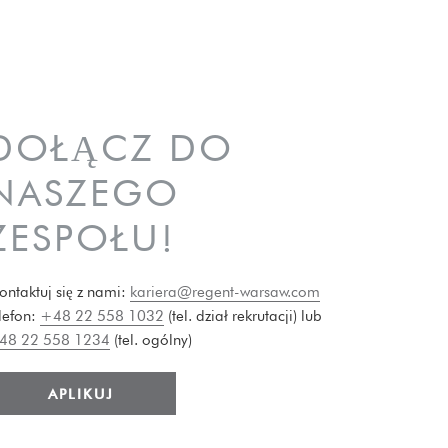
DOŁĄCZ DO
NASZEGO
ZESPOŁU!
ontaktuj się z nami:
kariera@regent-warsaw.com
lefon:
+48 22 558 1032
(tel. dział rekrutacji) lub
48 22 558 1234
(tel. ogólny)
APLIKUJ