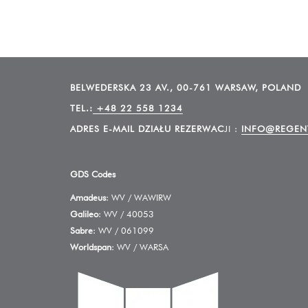
BELWEDERSKA 23 AV., 00-761 WARSAW, POLAND
TEL.:
+48 22 558 1234
ADRES E-MAIL DZIAŁU REZERWAC
JI :
INFO@REGEN
GDS Codes
Amadeus
: WV / WAWIRW
Galileo
: WV / 40053
Sabre
: WV / 061099
Worldspan
: WV / WARSA