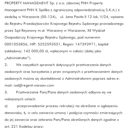
PROPERTY MANAGEMENT Sp. z o.o. (dawniej PHN Property
Management PHN K Spółka z ograniczoną odpowiedzialnością S.K.A.) z
siedzibą w Warszawie (00-124), ul. Jana Pawła II 12 lok. V/24, wpisana
do Rejestru Przedsiębiorców Krajowego Rejestru Sądowego prowadzonego
przez Sąd Rejonowy m.st. Warszawy w Warszawie, XII Wydział
Gospodarczy Krajowego Rejestru Sądowego, pod numerem
0001053856, NIP: 5252593551, Regon: 147393971, kapitał
zakładowy: 142 000,00 zł, wpłaconym w całości (dalej jako
„Administrator”).
2. We wszystkich sprawach dotyczących przetwarzania danych
osobowych oraz korzystania z praw związanych z przetwarzaniem danych
osobowych można się skontaktować z Administratorem poprzez adres e-
mail: iod@regent-warsaw.com
3. Przetwarzanie Pani/Pana danych osobowych odbywa się we
wskazanych celach:
a) przeprowadzenie procesu rekrutacji na określone w ogłoszeniu
stanowisko, tj. w celu zawarcia umowy i podjęcia czynności zmierzających
do jej zawarcia oraz zebrania Pani/Pana określonych danych zgodnie z
art. 221 Kodeksu pracy: