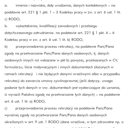
a. imienia i nazwiska, daty urodzenia, danych kontaktowych – na
podstawie art. 221 § 1 pkt. 1 – 3 Kodeksu pracy w zw. z art. 6 ust. 1 lit.
c) RODO,
b. wykształcenia, kwalifikacji zawodowych i przebiegu
dotychczasowego zatrudnienia- na podstawie art. 221 § 1 pkt. 4 – 6
Kodeksu pracy w zw. z art. 6 ust. 1 lit. b) RODO,
b) przeprowadzenia procesu rekrutacji, na podstawie Pani/Pana
zgody na przetwarzanie Pani/Pana danych osobowych, tj. danych
osobowych innych niż wskazane w pkt b) powyżej, przekazanych w CV,
formularzu, liście motywacyjnym i innych dokumentach złożonych w
ramach rekrutacji i nie będących danymi wrażliwymi albo w przypadku
rekrutacji do zawarcia umowy cywilnoprawnej (jeśli dotyczy- uwaga
podanie tych danych w ww. dokumentach jest wystarczające do uznania,
iż wyrazili Państwo zgodę na przetwarzanie tych danych) – na podstawie
art. 6 ust. 1 lit. a) RODO,
c) przeprowadzenia procesu rekrutacji na podstawie Pani/Pana
wyraźnej zgody na przetwarzanie Pani/Pana danych osobowych
określonych w art. 9 ust. 1 RODO (dane wrażliwe, w tym zdrowotne np. o