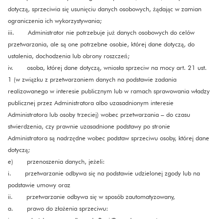
dotyczą, sprzeciwia się usunięciu danych osobowych, żądając w zamian
ograniczenia ich wykorzystywania;
iii. Administrator nie potrzebuje już danych osobowych do celów
przetwarzania, ale są one potrzebne osobie, której dane dotyczą, do
ustalenia, dochodzenia lub obrony roszczeń;
iv. osoba, której dane dotyczą, wniosła sprzeciw na mocy art. 21 ust.
1 (w związku z przetwarzaniem danych na podstawie zadania
realizowanego w interesie publicznym lub w ramach sprawowania władzy
publicznej przez Administratora albo uzasadnionym interesie
Administratora lub osoby trzeciej) wobec przetwarzania – do czasu
stwierdzenia, czy prawnie uzasadnione podstawy po stronie
Administratora są nadrzędne wobec podstaw sprzeciwu osoby, której dane
dotyczą;
e) przenoszenia danych, jeżeli:
i. przetwarzanie odbywa się na podstawie udzielonej zgody lub na
podstawie umowy oraz
ii. przetwarzanie odbywa się w sposób zautomatyzowany,
a. prawo do złożenia sprzeciwu: