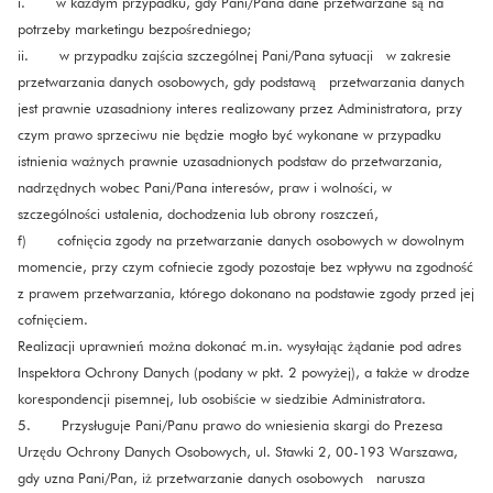
i. w każdym przypadku, gdy Pani/Pana dane przetwarzane są na
potrzeby marketingu bezpośredniego;
ii. w przypadku zajścia szczególnej Pani/Pana sytuacji w zakresie
przetwarzania danych osobowych, gdy podstawą przetwarzania danych
jest prawnie uzasadniony interes realizowany przez Administratora, przy
czym prawo sprzeciwu nie będzie mogło być wykonane w przypadku
istnienia ważnych prawnie uzasadnionych podstaw do przetwarzania,
nadrzędnych wobec Pani/Pana interesów, praw i wolności, w
szczególności ustalenia, dochodzenia lub obrony roszczeń,
f) cofnięcia zgody na przetwarzanie danych osobowych w dowolnym
momencie, przy czym cofniecie zgody pozostaje bez wpływu na zgodność
z prawem przetwarzania, którego dokonano na podstawie zgody przed jej
cofnięciem.
Realizacji uprawnień można dokonać m.in. wysyłając żądanie pod adres
Inspektora Ochrony Danych (podany w pkt. 2 powyżej), a także w drodze
korespondencji pisemnej, lub osobiście w siedzibie Administratora.
5. Przysługuje Pani/Panu prawo do wniesienia skargi do Prezesa
Urzędu Ochrony Danych Osobowych, ul. Stawki 2, 00-193 Warszawa,
gdy uzna Pani/Pan, iż przetwarzanie danych osobowych narusza