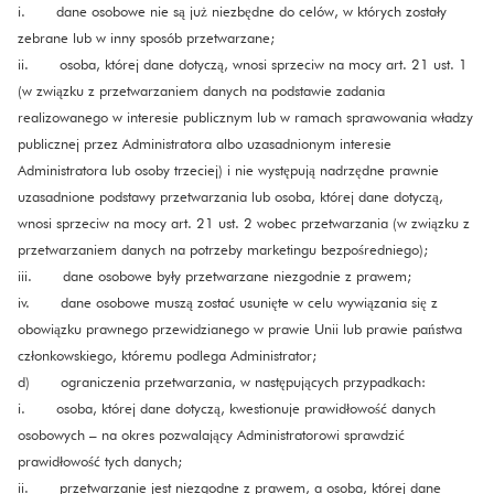
i. dane osobowe nie są już niezbędne do celów, w których zostały
zebrane lub w inny sposób przetwarzane;
ii. osoba, której dane dotyczą, wnosi sprzeciw na mocy art. 21 ust. 1
(w związku z przetwarzaniem danych na podstawie zadania
realizowanego w interesie publicznym lub w ramach sprawowania władzy
publicznej przez Administratora albo uzasadnionym interesie
Administratora lub osoby trzeciej) i nie występują nadrzędne prawnie
uzasadnione podstawy przetwarzania lub osoba, której dane dotyczą,
wnosi sprzeciw na mocy art. 21 ust. 2 wobec przetwarzania (w związku z
przetwarzaniem danych na potrzeby marketingu bezpośredniego);
iii. dane osobowe były przetwarzane niezgodnie z prawem;
iv. dane osobowe muszą zostać usunięte w celu wywiązania się z
obowiązku prawnego przewidzianego w prawie Unii lub prawie państwa
członkowskiego, któremu podlega Administrator;
d) ograniczenia przetwarzania, w następujących przypadkach:
i. osoba, której dane dotyczą, kwestionuje prawidłowość danych
osobowych – na okres pozwalający Administratorowi sprawdzić
prawidłowość tych danych;
ii. przetwarzanie jest niezgodne z prawem, a osoba, której dane