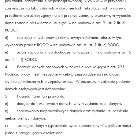
posiadaniu orzeczenia o niepełnosprawności) (UWAGA – w przypadku
zamieszczenia takich danych w dokumentach rekrutacyjnych prosimy o
przesłanie wyraźniej zgody na ich przetwarzanie, w przeciwnym wypadku
dana zostanie niezwłocznie usunięta),– na podstawie art. 9 ust. 2 lit. a)
RODO,
d) realizacji innych obowiązków prawnych Administratora, w tym
wykonania praw z RODO – na podstawie art. 6 ust. 1 lit. c) RODO,
e) ustalenia, obrony lub dochodzenia roszczeń - na podstawie art. 6
ust. 1 lit. f) RODO.
4. Podanie danych osobowych w zakresie wynikającym z art. 221
Kodeksu pracy jest niezbędne w celu przeprowadzenia rekrutacji i
wynika ze wskazanych przepisów prawa. W pozostałym zakresie podanie
danych osobowych jest dobrowolne.
5. Posiada Pani/Pan prawo do:
a) dostępu do treści swoich danych, w tym żądania kopii danych,
b) sprostowania nieprawidłowych danych oraz żądania uzupełnienia
niekompletnych danych,
c) usunięcia danych („prawo do bycia zapomnianym”), jeśli zachodzi
jedna z następujących okoliczności: